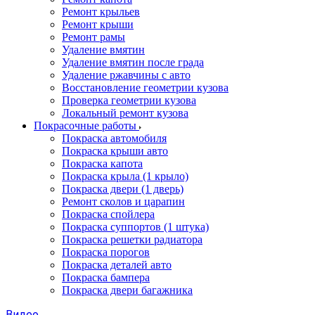
Ремонт крыльев
Ремонт крыши
Ремонт рамы
Удаление вмятин
Удаление вмятин после града
Удаление ржавчины с авто
Восстановление геометрии кузова
Проверка геометрии кузова
Локальный ремонт кузова
Покрасочные работы
Покраска автомобиля
Покраска крыши авто
Покраска капота
Покраска крыла (1 крыло)
Покраска двери (1 дверь)
Ремонт сколов и царапин
Покраска спойлера
Покраска суппортов (1 штука)
Покраска решетки радиатора
Покраска порогов
Покраска деталей авто
Покраска бампера
Покраска двери багажника
Видео