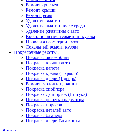
Ремонт крыльев
Ремонт крыши
Ремонт рамы
Удаление вмятин
Удаление вмятин после града
Удаление ржавчины с авто
Восстановление геометрии кузова
Проверка геометрии кузова
Локальный ремонт кузова
Покрасочные работы
Покраска автомобиля
Покраска крыши авто
Покраска капота
Покраска крыла (1 крыло)
Покраска двери (1 дверь)
Ремонт сколов и царапин
Покраска спойлера
Покраска суппортов (1 штука)
Покраска решетки радиатора
Покраска порогов
Покраска деталей авто
Покраска бампера
Покраска двери багажника
Видео