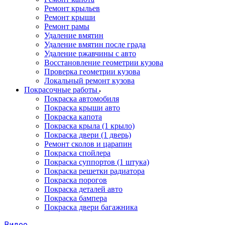
Ремонт крыльев
Ремонт крыши
Ремонт рамы
Удаление вмятин
Удаление вмятин после града
Удаление ржавчины с авто
Восстановление геометрии кузова
Проверка геометрии кузова
Локальный ремонт кузова
Покрасочные работы
Покраска автомобиля
Покраска крыши авто
Покраска капота
Покраска крыла (1 крыло)
Покраска двери (1 дверь)
Ремонт сколов и царапин
Покраска спойлера
Покраска суппортов (1 штука)
Покраска решетки радиатора
Покраска порогов
Покраска деталей авто
Покраска бампера
Покраска двери багажника
Видео