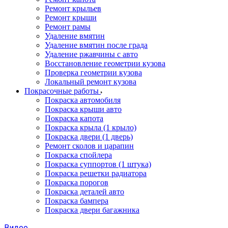
Ремонт крыльев
Ремонт крыши
Ремонт рамы
Удаление вмятин
Удаление вмятин после града
Удаление ржавчины с авто
Восстановление геометрии кузова
Проверка геометрии кузова
Локальный ремонт кузова
Покрасочные работы
Покраска автомобиля
Покраска крыши авто
Покраска капота
Покраска крыла (1 крыло)
Покраска двери (1 дверь)
Ремонт сколов и царапин
Покраска спойлера
Покраска суппортов (1 штука)
Покраска решетки радиатора
Покраска порогов
Покраска деталей авто
Покраска бампера
Покраска двери багажника
Видео