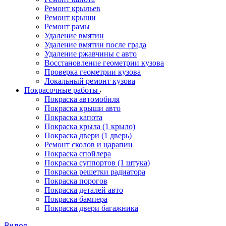
Ремонт крыльев
Ремонт крыши
Ремонт рамы
Удаление вмятин
Удаление вмятин после града
Удаление ржавчины с авто
Восстановление геометрии кузова
Проверка геометрии кузова
Локальный ремонт кузова
Покрасочные работы
Покраска автомобиля
Покраска крыши авто
Покраска капота
Покраска крыла (1 крыло)
Покраска двери (1 дверь)
Ремонт сколов и царапин
Покраска спойлера
Покраска суппортов (1 штука)
Покраска решетки радиатора
Покраска порогов
Покраска деталей авто
Покраска бампера
Покраска двери багажника
Видео