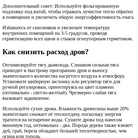
Дополнительный совет: Используйте фольгированную
подложку под ватой, чтобы отражать лучистое тепло обратно
в помещение и увеличить общую энергоэффективность очага.
Избавьтесь от сквозняков и увеличьте температуру
внутренних помещений на 3-5 градусов, проведя
герметизацию всех швов и стыков огнеупорным герметиком.
Как снизить расход дров?
Оптимизируйте тягу дымохода. Слишком сильная тяга
приводит к быстрому прогоранию дров и выносу
значительного количества нагретого воздуха в атмосферу.
Установите шиберную заслонку или регулятор тяги для
ручной регулировки, ориентируясь на цвет пламени
(оптимально - светло-желтый). Чрезмерно слабая тяга
вызывает задымление.
Используйте сухие дрова. Влажность древесины выше 20%
значительно снижает её теплоотдачу, поскольку энергия
тратится на испарение воды. Сушите дрова под навесом
минимум год, оптимально - два. Порода дерева также влияет:
дуб, граб, береза обладают большей теплотворностью, чем
осина или тополь.