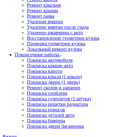
Ремонт крыльев
Ремонт крыши
Ремонт рамы
Удаление вмятин
Удаление вмятин после града
Удаление ржавчины с авто
Восстановление геометрии кузова
Проверка геометрии кузова
Локальный ремонт кузова
Покрасочные работы
Покраска автомобиля
Покраска крыши авто
Покраска капота
Покраска крыла (1 крыло)
Покраска двери (1 дверь)
Ремонт сколов и царапин
Покраска спойлера
Покраска суппортов (1 штука)
Покраска решетки радиатора
Покраска порогов
Покраска деталей авто
Покраска бампера
Покраска двери багажника
Видео