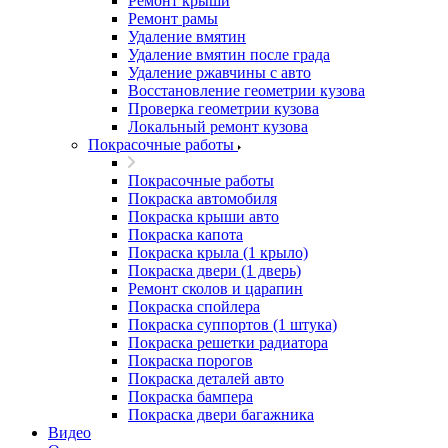
Ремонт крыши
Ремонт рамы
Удаление вмятин
Удаление вмятин после града
Удаление ржавчины с авто
Восстановление геометрии кузова
Проверка геометрии кузова
Локальный ремонт кузова
Покрасочные работы
Покрасочные работы
Покраска автомобиля
Покраска крыши авто
Покраска капота
Покраска крыла (1 крыло)
Покраска двери (1 дверь)
Ремонт сколов и царапин
Покраска спойлера
Покраска суппортов (1 штука)
Покраска решетки радиатора
Покраска порогов
Покраска деталей авто
Покраска бампера
Покраска двери багажника
Видео