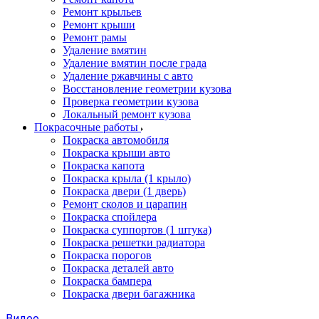
Ремонт крыльев
Ремонт крыши
Ремонт рамы
Удаление вмятин
Удаление вмятин после града
Удаление ржавчины с авто
Восстановление геометрии кузова
Проверка геометрии кузова
Локальный ремонт кузова
Покрасочные работы
Покраска автомобиля
Покраска крыши авто
Покраска капота
Покраска крыла (1 крыло)
Покраска двери (1 дверь)
Ремонт сколов и царапин
Покраска спойлера
Покраска суппортов (1 штука)
Покраска решетки радиатора
Покраска порогов
Покраска деталей авто
Покраска бампера
Покраска двери багажника
Видео