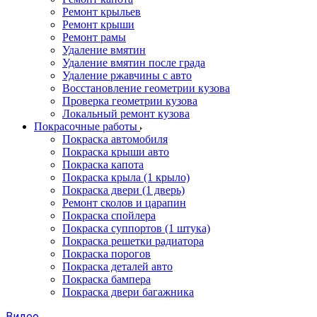
Ремонт крыльев
Ремонт крыши
Ремонт рамы
Удаление вмятин
Удаление вмятин после града
Удаление ржавчины с авто
Восстановление геометрии кузова
Проверка геометрии кузова
Локальный ремонт кузова
Покрасочные работы
Покраска автомобиля
Покраска крыши авто
Покраска капота
Покраска крыла (1 крыло)
Покраска двери (1 дверь)
Ремонт сколов и царапин
Покраска спойлера
Покраска суппортов (1 штука)
Покраска решетки радиатора
Покраска порогов
Покраска деталей авто
Покраска бампера
Покраска двери багажника
Видео