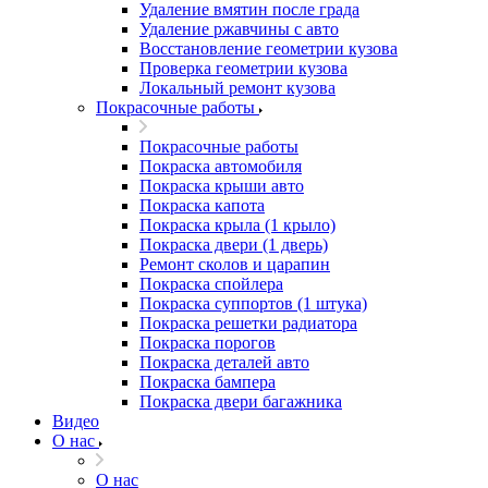
Удаление вмятин после града
Удаление ржавчины с авто
Восстановление геометрии кузова
Проверка геометрии кузова
Локальный ремонт кузова
Покрасочные работы
Покрасочные работы
Покраска автомобиля
Покраска крыши авто
Покраска капота
Покраска крыла (1 крыло)
Покраска двери (1 дверь)
Ремонт сколов и царапин
Покраска спойлера
Покраска суппортов (1 штука)
Покраска решетки радиатора
Покраска порогов
Покраска деталей авто
Покраска бампера
Покраска двери багажника
Видео
О нас
О нас