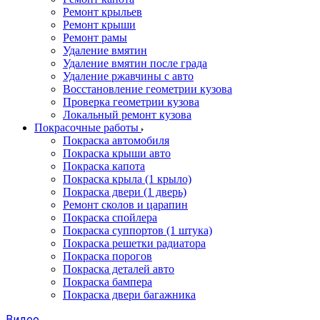
Ремонт крыльев
Ремонт крыши
Ремонт рамы
Удаление вмятин
Удаление вмятин после града
Удаление ржавчины с авто
Восстановление геометрии кузова
Проверка геометрии кузова
Локальный ремонт кузова
Покрасочные работы
Покраска автомобиля
Покраска крыши авто
Покраска капота
Покраска крыла (1 крыло)
Покраска двери (1 дверь)
Ремонт сколов и царапин
Покраска спойлера
Покраска суппортов (1 штука)
Покраска решетки радиатора
Покраска порогов
Покраска деталей авто
Покраска бампера
Покраска двери багажника
Видео