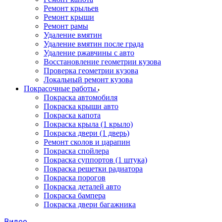
Ремонт крыльев
Ремонт крыши
Ремонт рамы
Удаление вмятин
Удаление вмятин после града
Удаление ржавчины с авто
Восстановление геометрии кузова
Проверка геометрии кузова
Локальный ремонт кузова
Покрасочные работы
Покраска автомобиля
Покраска крыши авто
Покраска капота
Покраска крыла (1 крыло)
Покраска двери (1 дверь)
Ремонт сколов и царапин
Покраска спойлера
Покраска суппортов (1 штука)
Покраска решетки радиатора
Покраска порогов
Покраска деталей авто
Покраска бампера
Покраска двери багажника
Видео