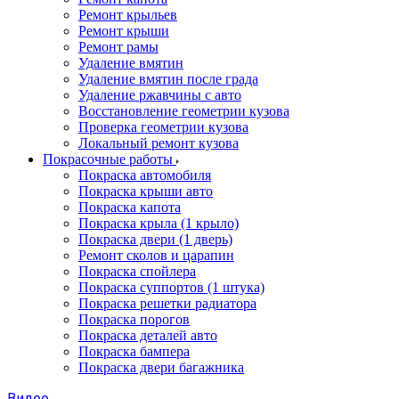
Ремонт крыльев
Ремонт крыши
Ремонт рамы
Удаление вмятин
Удаление вмятин после града
Удаление ржавчины с авто
Восстановление геометрии кузова
Проверка геометрии кузова
Локальный ремонт кузова
Покрасочные работы
Покраска автомобиля
Покраска крыши авто
Покраска капота
Покраска крыла (1 крыло)
Покраска двери (1 дверь)
Ремонт сколов и царапин
Покраска спойлера
Покраска суппортов (1 штука)
Покраска решетки радиатора
Покраска порогов
Покраска деталей авто
Покраска бампера
Покраска двери багажника
Видео