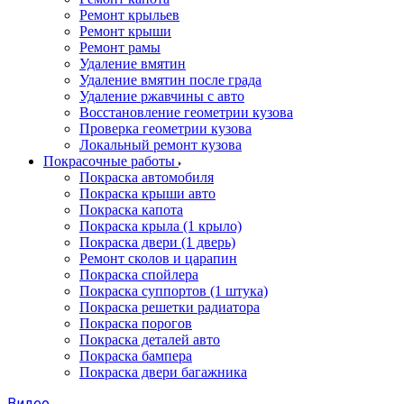
Ремонт крыльев
Ремонт крыши
Ремонт рамы
Удаление вмятин
Удаление вмятин после града
Удаление ржавчины с авто
Восстановление геометрии кузова
Проверка геометрии кузова
Локальный ремонт кузова
Покрасочные работы
Покраска автомобиля
Покраска крыши авто
Покраска капота
Покраска крыла (1 крыло)
Покраска двери (1 дверь)
Ремонт сколов и царапин
Покраска спойлера
Покраска суппортов (1 штука)
Покраска решетки радиатора
Покраска порогов
Покраска деталей авто
Покраска бампера
Покраска двери багажника
Видео