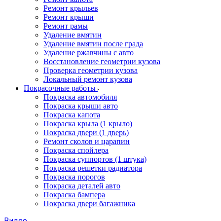
Ремонт крыльев
Ремонт крыши
Ремонт рамы
Удаление вмятин
Удаление вмятин после града
Удаление ржавчины с авто
Восстановление геометрии кузова
Проверка геометрии кузова
Локальный ремонт кузова
Покрасочные работы
Покраска автомобиля
Покраска крыши авто
Покраска капота
Покраска крыла (1 крыло)
Покраска двери (1 дверь)
Ремонт сколов и царапин
Покраска спойлера
Покраска суппортов (1 штука)
Покраска решетки радиатора
Покраска порогов
Покраска деталей авто
Покраска бампера
Покраска двери багажника
Видео